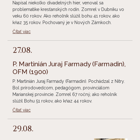
Napísal niekoľko divadelných hier, venoval sa
problematike kresťanských rodín. Zomrel v Dubníku vo
veku 60 rokov. Ako rehoľník slúžil bohu 41 rokov, ako
kňaz 35 rokov. Pochovaný je v Nových Zámkoch.
Čítať viac
27.08.
P. Martinián Juraj Farmady (Farmadin),
OFM
(1900)
P. Martinián Juraj Farmady (Farmadin). Pochádzal z Nitry.
Bol prírodovedcom, pedagógom, provinciálom
Marianskej provincie. Zomrel 67 ročný, ako reholník
slúžil Bohu 51 rokov, ako kňaz 44 rokov.
Čítať viac
29.08.