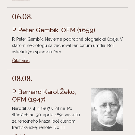
06.08.
P. Peter Gembík, OFM
(1659)
P. Peter Gembík. Nevieme podrobné biografické údaje. V
starom nekrológu sa zachoval len dátum úmrtia. Bol
asketickým spisovateľom.
Čítať viac
08.08.
P. Bernard Karol Žeko,
OFM
(1947)
Narodil sa 4.11.1867 v Žiline. Po
štúdiách ho 30. apríla 1891 vysvätili
za rehoľného kňaza, bol členom
františkánskej rehole. Do […]