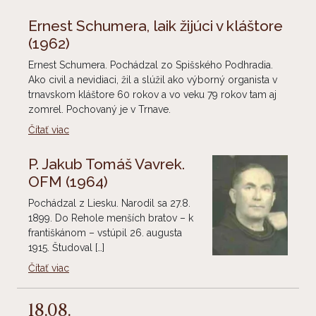
Ernest Schumera, laik žijúci v kláštore
(1962)
Ernest Schumera. Pochádzal zo Spišského Podhradia.
Ako civil a nevidiaci, žil a slúžil ako výborný organista v
trnavskom kláštore 60 rokov a vo veku 79 rokov tam aj
zomrel. Pochovaný je v Trnave.
Čítať viac
P. Jakub Tomáš Vavrek.
OFM
(1964)
Pochádzal z Liesku. Narodil sa 27.8.
1899. Do Rehole menších bratov – k
františkánom – vstúpil 26. augusta
1915. Študoval […]
Čítať viac
18.08.