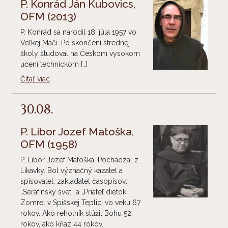
P. Konrád Ján Kubovics,
OFM
(2013)
P. Konrád sa narodil 18. júla 1957 vo
Veľkej Mači. Po skončení strednej
školy študoval na Českom vysokom
učení technickom […]
Čítať viac
30.08.
P. Libor Jozef Matoška,
OFM
(1958)
P. Libor Jozef Matoška. Pochádzal z
Likavky. Bol význačný kazateľ a
spisovateľ, zakladateľ časopisov:
„Serafínsky svet“ a „Priateľ dietok“.
Zomrel v Spišskej Teplici vo veku 67
rokov. Ako rehoľník slúžil Bohu 52
rokov, ako kňaz 44 rokov.