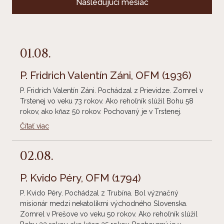
Nasledujúci mesiac
01.08.
P. Fridrich Valentín Záni, OFM
(1936)
P. Fridrich Valentín Záni. Pochádzal z Prievidze. Zomrel v
Trstenej vo veku 73 rokov. Ako rehoľník slúžil Bohu 58
rokov, ako kňaz 50 rokov. Pochovaný je v Trstenej.
Čítať viac
02.08.
P. Kvido Péry, OFM
(1794)
P. Kvido Péry. Pochádzal z Trubína. Bol význačný
misionár medzi nekatolíkmi východného Slovenska.
Zomrel v Prešove vo veku 50 rokov. Ako rehoľník slúžil