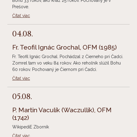
Bohu 33 rokov, ako kňaz 25 rokov. Pochovaný je v
Prešove.
Čítať viac
04.08.
Fr. Teofil Ignác Grochal, OFM
(1985)
Fr. Teofil Ignác Grochal. Pochádzal z Čierneho pri Čadci.
Zomrel tam vo veku 84 rokov. Ako rehoľník slúžil Bohu
60 rokov. Pochovaný je Čiernom pri Čadci.
Čítať viac
05.08.
P. Martin Vaculík (Waczullík), OFM
(1742)
WikipediE Zborník
Čítať viac