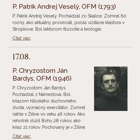
P. Patrik Andrej Veselý, OFM
(1793)
P. Patrik Andrej Veselý. Pochádzal zo Skalice. Zomrel 60
ročný, ako aktuálny provinciál, počas vizitácie kláštora v
Stropkove. Bol lektorom filozofie a teológie.
Čítať viac
17.08.
P. Chryzostom Ján
Bardys, OFM
(1946)
P. Chryzostom Ján Bardys.
Pochádzal z Námestova. Bol
kňazom hlbokého duchovného
života, význačný exercitátor. Zomrel
náhle v Žiline vo veku 46 rokov. Ako
rehoľník slúžil Bohu 28 rokov, ako
kňaz 21 rokov. Pochovaný je v Žiline.
Čítať viac