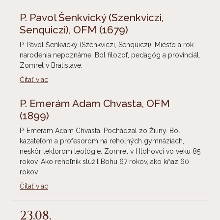
P. Pavol Šenkvický (Szenkviczi,
Senquiczi), OFM
(1679)
P. Pavol Šenkvický (Szenkviczi, Senquiczi). Miesto a rok
narodenia nepoznáme. Bol filozof, pedagóg a provinciál.
Zomrel v Bratislave.
Čítať viac
P. Emerám Adam Chvasta, OFM
(1899)
P. Emerám Adam Chvasta. Pochádzal zo Žiliny. Bol
kazateľom a profesorom na rehoľných gymnáziách,
neskôr lektorom teológie. Zomrel v Hlohovci vo veku 85
rokov. Ako rehoľník slúžil Bohu 67 rokov, ako kňaz 60
rokov.
Čítať viac
23.08.