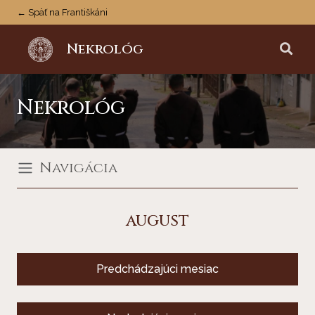
← Späť na Františkáni
Nekrológ
Nekrológ
Navigácia
august
Predchádzajúci mesiac