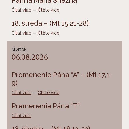
Panna Mária Snežná
Čítať viac
—
Čtěte více
18. streda – (Mt 15,21-28)
Čítať viac
—
Čtěte více
štvrtok
06.08.2026
Premenenie Pána “A” – (Mt 17,1-
9)
Čítať viac
—
Čtěte více
Premenenia Pána “T”
Čítať viac
18. štvrtok – (Mt 16,13-23)