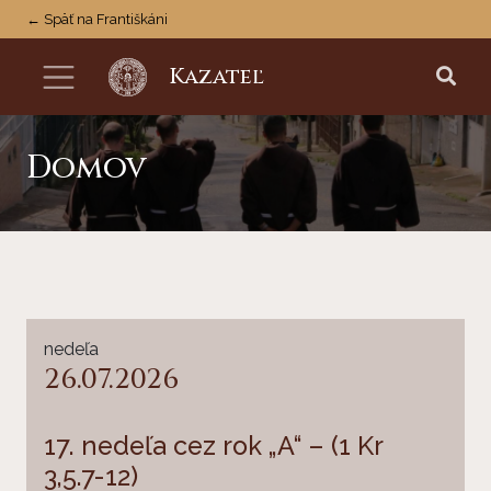
← Späť na Františkáni
Kazateľ
Domov
nedeľa
26.07.2026
17. nedeľa cez rok „A“ – (1 Kr
3,5.7-12)