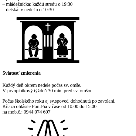
– mládežnícka: každú stredu o 19:30
– detská: v nedeľu o 10:30
Sviatosť zmierenia
Každý deň okrem nedele počas sv. omše.
V prvopiatkový týždeň 30 min. pred sv. omšou.
Počas školského roku aj sv.spoveď dohodnutá po zavolaní.
Kňaza ohlásite Pon-Pia v čase od 10:00 do 15:00
na mob.č.: 0944 074 607