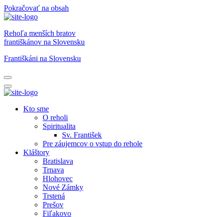
Pokračovať na obsah
Rehoľa menších bratov
františkánov na Slovensku
Františkáni na Slovensku
Kto sme
O reholi
Spiritualita
Sv. František
Pre záujemcov o vstup do rehole
Kláštory
Bratislava
Trnava
Hlohovec
Nové Zámky
Trstená
Prešov
Fiľakovo