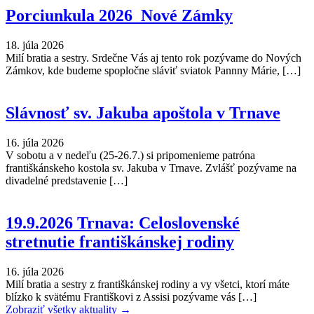
Porciunkula 2026_Nové Zámky
18. júla 2026
Milí bratia a sestry. Srdečne Vás aj tento rok pozývame do Nových
Zámkov, kde budeme spopločne sláviť sviatok Pannny Márie, […]
Slávnosť sv. Jakuba apoštola v Trnave
16. júla 2026
V sobotu a v nedeľu (25-26.7.) si pripomenieme patróna
františkánskeho kostola sv. Jakuba v Trnave. Zvlášť pozývame na
divadelné predstavenie […]
19.9.2026 Trnava: Celoslovenské
stretnutie františkánskej rodiny
16. júla 2026
Milí bratia a sestry z františkánskej rodiny a vy všetci, ktorí máte
blízko k svätému Františkovi z Assisi pozývame vás […]
Zobraziť všetky aktuality →