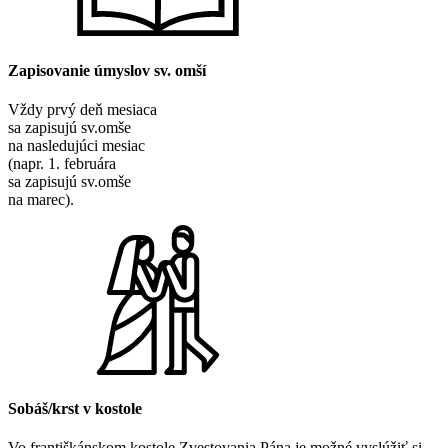
Zapisovanie úmyslov sv. omší
Vždy prvý deň mesiaca
sa zapisujú sv.omše
na nasledujúci mesiac
(napr. 1. februára
sa zapisujú sv.omše
na marec).
Sobáš/krst v kostole
Vo františkánskom kostole Zvestovania Pána je možné vyslúžiť si